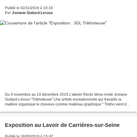
Publié le 02/11/2019 à 10:10
Par
Josiane Guitard-Leroux
Du 9 novembre au 19 décembre 2019 L'atelier Recto Verso invite Josiane
Guitard-Leroux "Trikhoteuse" Une artiste exceptionnelle qui travaille la
matière organique le cheveux comme matériau graphique " Trikho vient du
grec thrix qui signifie poil, cheveu....
Exposition au Lavoir de Carrières-sur-Seine
Publié le 18/09/2019 à 15:47