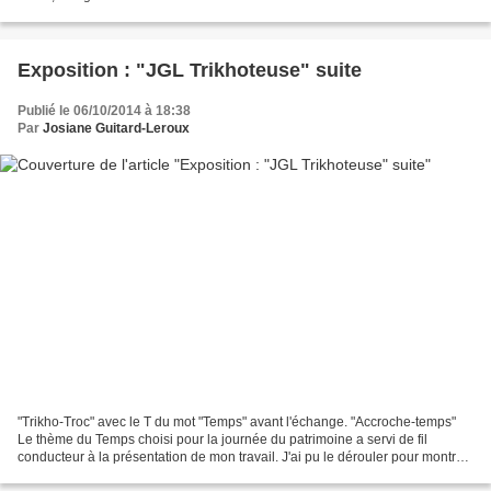
Exposition : "JGL Trikhoteuse" suite
Publié le 06/10/2014 à 18:38
Par
Josiane Guitard-Leroux
"Trikho-Troc" avec le T du mot "Temps" avant l'échange. "Accroche-temps"
Le thème du Temps choisi pour la journée du patrimoine a servi de fil
conducteur à la présentation de mon travail. J'ai pu le dérouler pour montrer
ses nombreuses facettes dans les...