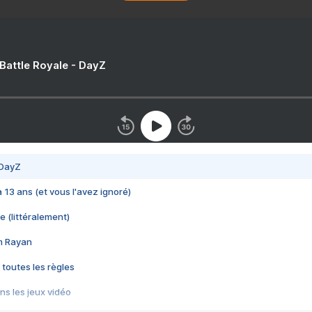
 Battle Royale - DayZ
 DayZ
 a 13 ans (et vous l'avez ignoré)
e (littéralement)
im Rayan
 toutes les règles
s les jeux vidéo