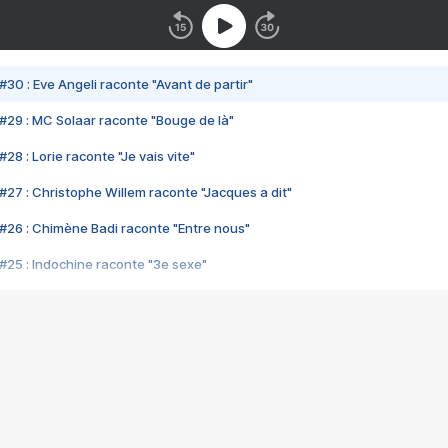
#30 : Eve Angeli raconte "Avant de partir"
#29 : MC Solaar raconte "Bouge de là"
28 : Lorie raconte "Je vais vite"
#27 : Christophe Willem raconte "Jacques a dit"
#26 : Chimène Badi raconte "Entre nous"
#25 : Indochine raconte "3e sexe"
#24 : Zaho raconte "C'est chelou"
#23 : Patrick Bruel raconte "Au café des délices"
#22 : Kyo raconte "Le chemin"
#21 : Nolwenn Leroy raconte "Cassé"
#20 : Patrick Hernandez raconte "Born to be alive"