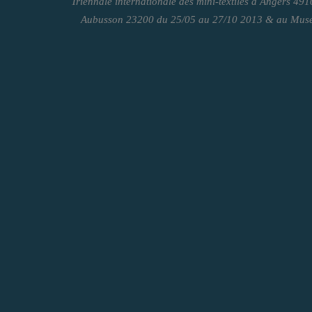
Triennale internationale des mini-textiles à Angers 49
Aubusson 23200 du 25/05 au 27/10 2013 & au Musée