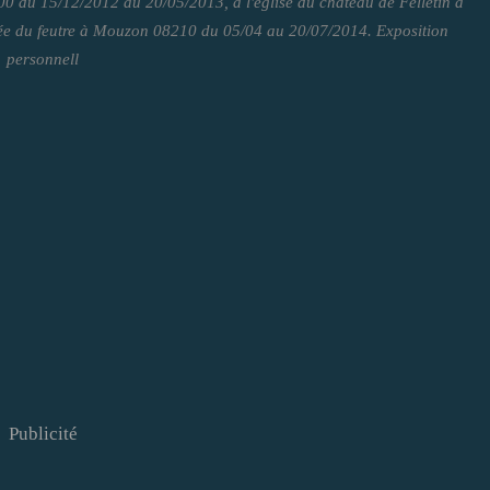
100 du 15/12/2012 au 20/05/2013, à l'église du château de Felletin à
 du feutre à Mouzon 08210 du 05/04 au 20/07/2014. Exposition
personnell
Publicité